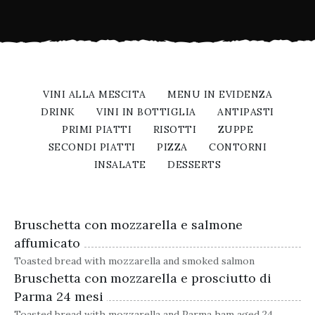
VINI ALLA MESCITA
MENU IN EVIDENZA
DRINK
VINI IN BOTTIGLIA
ANTIPASTI
PRIMI PIATTI
RISOTTI
ZUPPE
SECONDI PIATTI
PIZZA
CONTORNI
INSALATE
DESSERTS
Bruschetta con mozzarella e salmone
affumicato
Toasted
bread
with
mozzarella
and
smoked
salmon
Bruschetta con mozzarella e prosciutto di
Parma 24 mesi
Toasted
bread
with
mozzarella
and
Parma
ham
aged
24