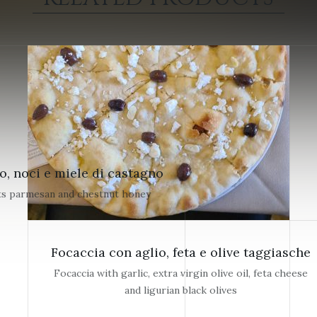
o, noci e miele di castagno
nuts parmesan and chestnut honey
Focaccia con aglio, feta e olive taggiasche
Focaccia with garlic, extra virgin olive oil, feta cheese
and ligurian black olives