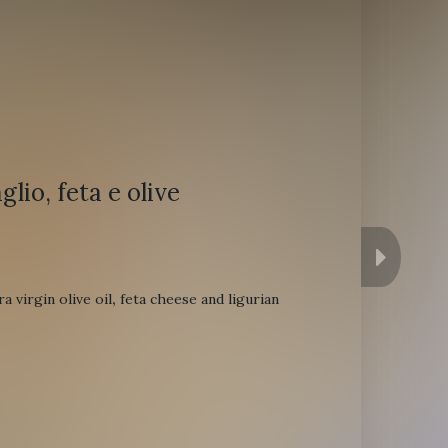
lio, feta e olive
tra
virgin
olive
oil
,
feta
cheese
and
ligurian