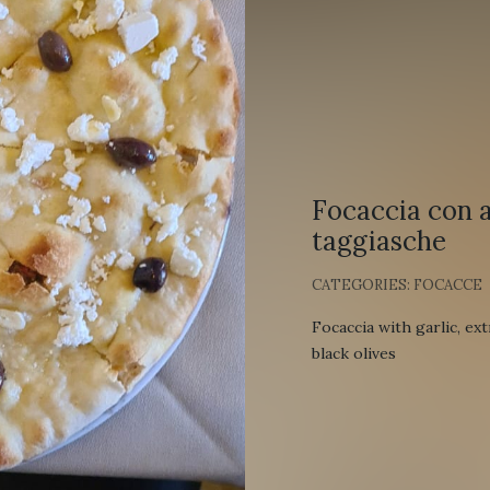
Focaccia con ag
taggiasche
CATEGORIES:
FOCACCE
Focaccia
with
garlic
,
ex
black
olives